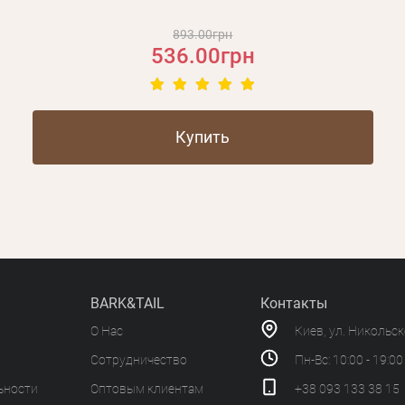
893.00грн
536.00грн
Купить
BARK&TAIL
Контакты
О Нас
Киев, ул. Никольс
Сотрудничество
Пн-Вс: 10:00 - 19:00
ьности
Оптовым клиентам
+38 093 133 38 15