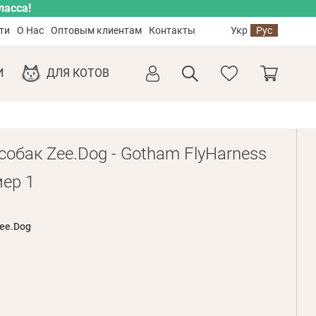
ласса!
ти
О Нас
Оптовым клиентам
Контакты
Укр
Рус
И
ДЛЯ КОТОВ
собак Zee.Dog - Gotham FlyHarness
мер 1
ee.Dog