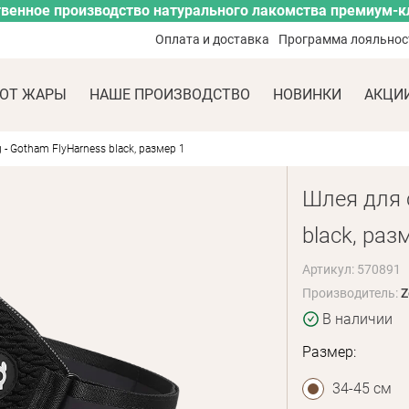
венное производство натурального лакомства премиум-к
Оплата и доставка
Программа лояльнос
ОТ ЖАРЫ
НАШЕ ПРОИЗВОДСТВО
НОВИНКИ
АКЦИ
- Gotham FlyHarness black, размер 1
Шлея для 
black, раз
Артикул: 570891
Производитель:
Z
В наличии
Размер:
34-45 см