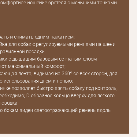
комфортное ношение бретеля с меньшими точками
вать и снимать одним нажатием;
йка для собак с регулируемыми ремнями на шее и
правильной посадки;
ямки с дышащим базовым сетчатым слоем
Пароль
ают максимальный комфорт;
ающая лента, видимая на 360º со всех сторон, для
Пароль
о использования днем ​​и ночью;
пинке позволяет быстро взять собаку под контроль,
дения
необходимо; D-образное кольцо вверху для легкого
Повторите
поводка;
пароль
по бокам виден светоотражающий ремень вдоль
Зарегистрироваться