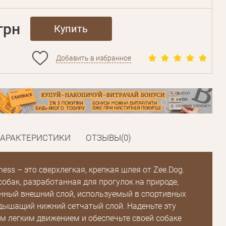
грн
Купить
Добавить в избранное
ХАРАКТЕРИСТИКИ
ОТЗЫВЫ(0)
ess – это сверхлегкая, крепкая шлея от Zee.Dog.
собак, разработанная для прогулок на природе,
нный внешний слой, используемый в спортивных
 дышащий нижний сетчатый слой. Наденьте эту
м легким движением и обеспечьте своей собаке