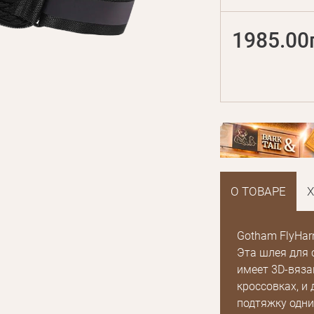
1985.00
О ТОВАРЕ
Gotham FlyHarn
Эта шлея для 
имеет 3D-вяза
кроссовках, и
подтяжку одни