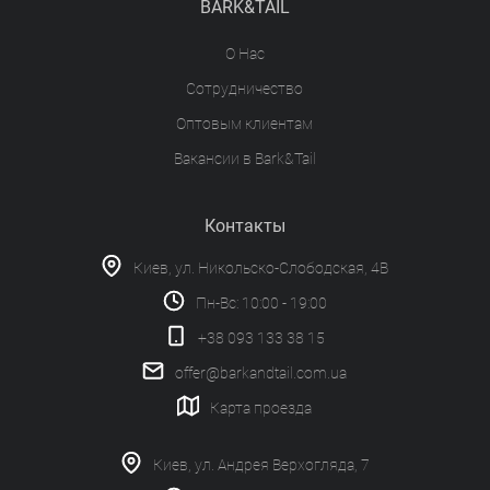
BARK&TAIL
О Нас
Сотрудничество
Оптовым клиентам
Вакансии в Bark&Tail
Контакты
Киев, ул. Никольско-Слободская, 4В
Пн-Вс: 10:00 - 19:00
+38 093 133 38 15
offer@barkandtail.com.ua
Карта проезда
Киев, ул. Андрея Верхогляда, 7