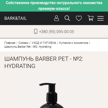
Собственное производство натурального лакомства
премиум-класса!
BARK&TAIL
+380 (95) 095-00-05
УКР
РУС
Главная
Собаки
УХОД И ГИГИЕНА
Купание и косметика
Шампунь Barber Pet - №2: Hydrating
УХОД
ШАМПУНЬ BARBER PET - №2:
ЗАБОТА
HYDRATING
ОТ ЖАРЫ
НАШЕ ПРОИЗВОДСТВО
НОВИНКИ
АКЦИИ
ДЛЯ КОТОВ