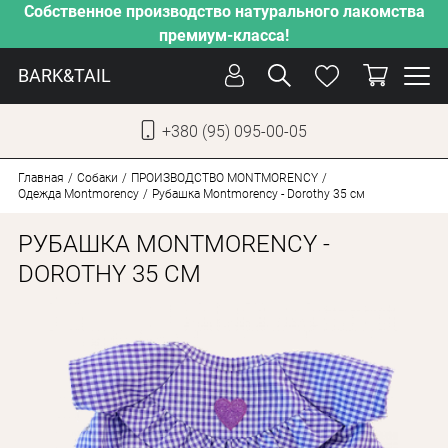
Собственное производство натурального лакомства
премиум-класса!
BARK&TAIL
+380 (95) 095-00-05
УКР
РУС
Главная
Собаки
ПРОИЗВОДСТВО MONTMORENCY
Одежда Montmorency
Рубашка Montmorency - Dorothy 35 см
УХОД
РУБАШКА MONTMORENCY -
ЗАБОТА
DOROTHY 35 СМ
ОТ ЖАРЫ
НАШЕ ПРОИЗВОДСТВО
НОВИНКИ
АКЦИИ
ДЛЯ КОТОВ