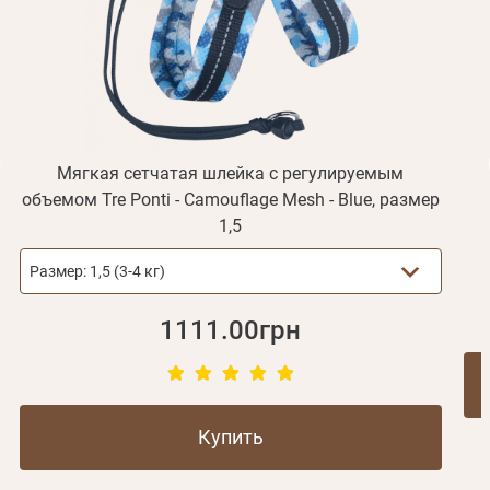
Получать уведомления о новинках,скидках, акциях
ваша учетная запись не подтверждена
Отправить
Не пришло письмо?
Повторить отправку
Регистрация
Отправить
Пароль
Вспомнили пароль?
или с помощью
Мягкая сетчатая шлейка с регулируемым
объемом Tre Ponti - Camouflage Mesh - Blue, размер
1,5
Зарегистрироваться
Размер:
1,5 (3-4 кг)
1111.00грн
Купить