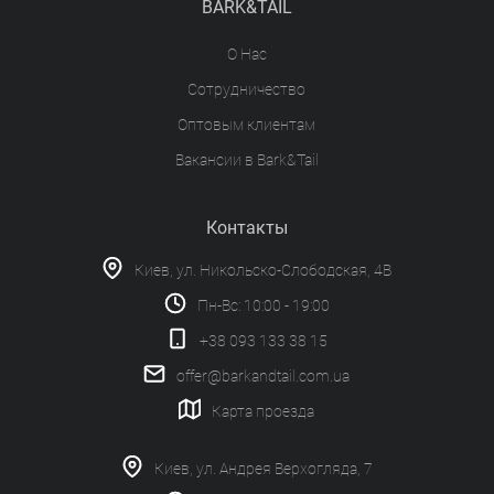
BARK&TAIL
О Нас
Сотрудничество
Оптовым клиентам
Вакансии в Bark&Tail
Контакты
Киев, ул. Никольско-Слободская, 4В
Пн-Вс: 10:00 - 19:00
+38 093 133 38 15
offer@barkandtail.com.ua
Карта проезда
Киев, ул. Андрея Верхогляда, 7