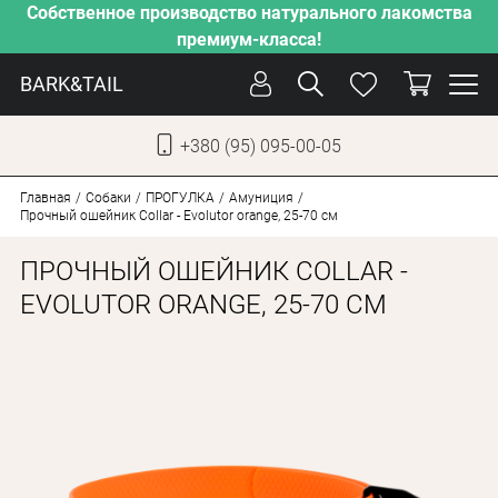
Собственное производство натурального лакомства
премиум-класса!
BARK&TAIL
+380 (95) 095-00-05
УКР
РУС
Главная
Собаки
ПРОГУЛКА
Амуниция
Прочный ошейник Collar - Evolutor orange, 25-70 см
УХОД
ПРОЧНЫЙ ОШЕЙНИК COLLAR -
ЗАБОТА
EVOLUTOR ORANGE, 25-70 СМ
ОТ ЖАРЫ
НАШЕ ПРОИЗВОДСТВО
НОВИНКИ
АКЦИИ
ДЛЯ КОТОВ