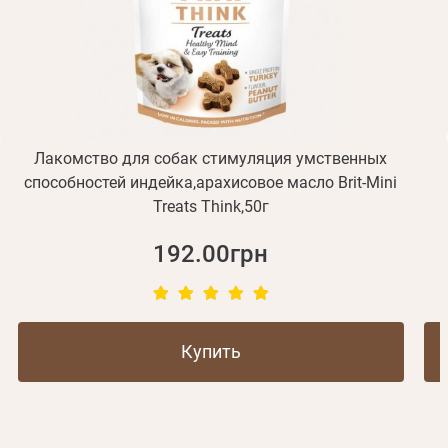
Отправить
Не пришло письмо?
Повторить отправку
Регистрация
Отправить
Пароль
Вспомнили пароль?
или с помощью
Лакомство для собак стимуляция умственных
способностей индейка,арахисовое масло Brit-Mini
Treats Think,50г
Зарегистрироваться
192.00грн
Купить