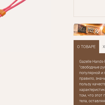
О ТОВАРЕ
Gazelle Hands
"свободные рук
популярной и 
правило, знач
пользу качест
характеристик
том, что этот
тела, оставляя