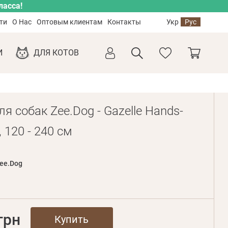
ласса!
ти
О Нас
Оптовым клиентам
Контакты
Укр
Рус
И
ДЛЯ КОТОВ
я собак Zee.Dog - Gazelle Hands-
, 120 - 240 см
ee.Dog
грн
Купить