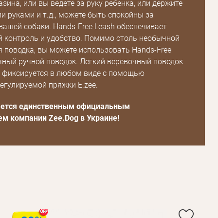
зина, или вы ведете за руку ребенка, или держите
и руками и т.д., можете быть спокойны за
вашей собаки. Hands-Free Leash обеспечивает
 контроль и удобство. Помимо столь необычной
 поводка, вы можете использовать Hands-Free
чный ручной поводок. Легкий веревочный поводок
Пароль
о фиксируется в любом виде с помощью
егулируемой пряжки E.zee.
Пароль
ляется единственным официальным
дения
м компании Zee.Dog в Украине!
Повторите
пароль
Зарегистрироваться