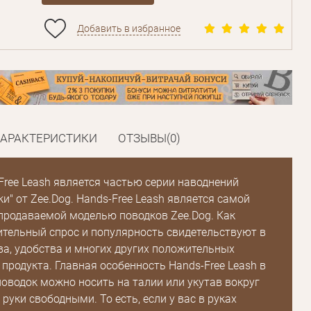
Добавить в избранное
ХАРАКТЕРИСТИКИ
ОТЗЫВЫ(0)
-Free Leash является частью серии наводнений
и" от Zee.Dog. Hands-Free Leash является самой
продаваемой моделью поводков Zee.Dog. Как
ительный спрос и популярность свидетельствуют в
ва, удобства и многих других положительных
 продукта. Главная особенность Hands-Free Leash в
 поводок можно носить на талии или укутав вокруг
 руки свободными. То есть, если у вас в руках