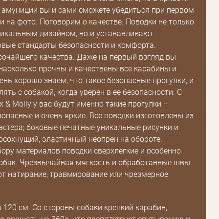
й амуниции вы и сами сможете убедиться при первом
и на фото. Поговорим о качестве. Поводки не только
икальным дизайном, но и устанавливают
Пароль
вые стандарты безопасности и комфорта.
очайшего качества. Даже на первый взгляд вы
Пароль
 насколько прочны и качествены все карабины и
дения
ень хорошо знаем, что такое безопасные прогулки, и
лять с собакой, когда уверен в ее безопасности. С
Повторите
пароль
 & Molly у вас будут именно такие прогулки –
зопасные и очень яркие. Все поводки изготовлены из
эстера; боковые печатные уникальные рисунки и
Зарегистрироваться
осохнущий, эластичный неопрен на обороте.
ору материалов поводки сверхлегкие и особенно
обак. Чрезвычайная мягкость и обработанные швы
т натирание, травмирование или чрезмерное
 120 см. Со стороны собаки крепкий карабин,