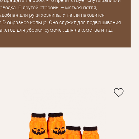
 вращать на 360о, что препятствует спутыванию и
водка. С другой стороны – мягкая петля,
добная для руки хозяина. У петли находится
 D-образное кольцо. Оно служит для подвешивания
акетов для уборки, сумочек для лакомства и т.д.