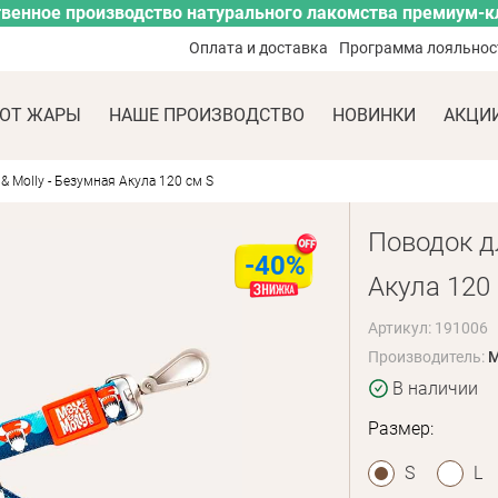
венное производство натурального лакомства премиум-к
Оплата и доставка
Программа лояльнос
ОТ ЖАРЫ
НАШЕ ПРОИЗВОДСТВО
НОВИНКИ
АКЦИ
& Molly - Безумная Акула 120 см S
Поводок дл
-40%
Акула 120
Артикул: 191006
Производитель:
M
В наличии
Размер:
S
L