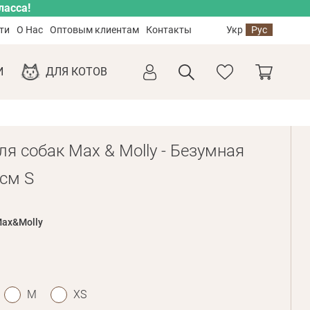
ласса!
ти
О Нас
Оптовым клиентам
Контакты
Укр
Рус
И
ДЛЯ КОТОВ
я собак Max & Molly - Безумная
 см S
ax&Molly
M
XS