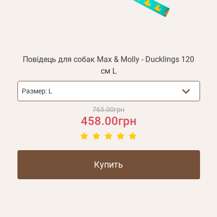
Повідець для собак Max & Molly - Ducklings 120
см L
Размер:
L
763.00грн
458.00грн
Купить