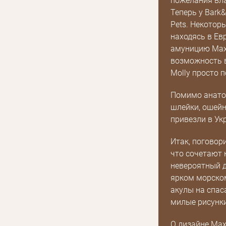
пожелания вла
Теперь у Bark&
Pets. Некотор
находясь в Ев
амуницию Max 
возможность в
Molly просто 
Помимо анатом
шлейки, ошейн
привезли в Ук
Итак, поговор
что сочетают 
невероятный д
ярком морском
акулы на спас
милые рисунки
О дизайне Max