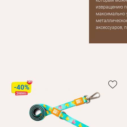
который можно
извращению по
максимально у
металлическое
аксессуаров, п
-40%