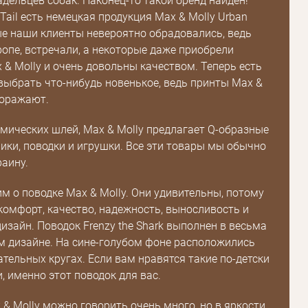
дельцев собак. Наконец-то такой бренд найден!
Tail есть немецкая продукция Max & Molly Urban
ые наши клиенты невероятно обрадовались, ведь
ропе, встречали, а некоторые даже приобрели
& Molly и очень довольны качеством. Теперь есть
ыбрать что-нибудь новенькое, ведь принты Max &
поражают.
ических шлей, Max & Molly предлагает Q-образные
ики, поводки и игрушки. Все эти товары мы обычно
раину.
им о поводке Max & Molly. Они удивительны, потому
комфорт, качество, надежность, выносливость и
изайн. Поводок Frenzy the Shark выполнен в весьма
 дизайне. На сине-голубом фоне расположились
ательных кругах. Если вам нравятся такие по-детски
, именно этот поводок для вас.
 & Molly можно говорить очень много, но в яркости