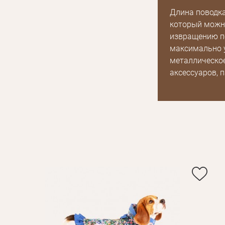
Длина поводка
который можно
извращению по
максимально у
металлическое
аксессуаров, п