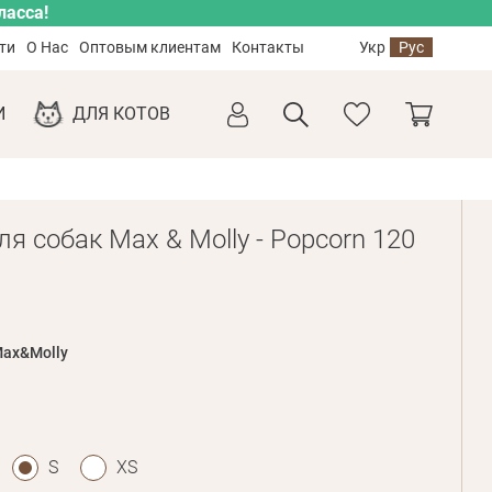
ласса!
ти
О Нас
Оптовым клиентам
Контакты
Укр
Рус
И
ДЛЯ КОТОВ
я собак Max & Molly - Popcorn 120
ax&Molly
S
XS