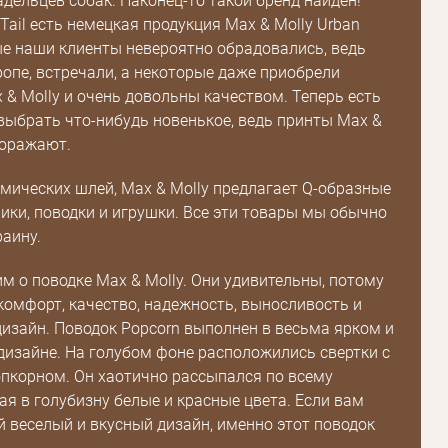
дельцев собак. Наконец-то такой бренд найден!
Tail есть немецкая продукция Max & Molly Urban
ые наши клиенты невероятно обрадовались, ведь
ропе, встречали, а некоторые даже приобрели
& Molly и очень довольны качеством. Теперь есть
ыбрать что-нибудь новенькое, ведь принты Max &
поражают.
ических шлей, Max & Molly предлагает Q-образные
ики, поводки и игрушки. Все эти товары мы обычно
раину.
им о поводке Max & Molly. Они удивительны, потому
комфорт, качество, надежность, выносливость и
изайн. Поводок Popcorn выполнен в весьма ярком и
изайне. На голубом фоне расположились свертки с
пкорном. Он хаотично рассыпался по всему
тая в голубизну белые и красные цвета. Если вам
й веселый и вкусный дизайн, именно этот поводок