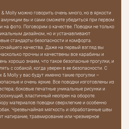
 & Molly можно говорить очень много, но в яркости
й амуниции вы и сами сможете убедиться при первом
и на фото. Поговорим о качестве. Поводки не только
Пароль
икальным дизайном, но и устанавливают
вые стандарты безопасности и комфорта.
Пароль
очайшего качества. Даже на первый взгляд вы
дения
 насколько прочны и качествены все карабины и
ень хорошо знаем, что такое безопасные прогулки, и
Повторите
пароль
лять с собакой, когда уверен в ее безопасности. С
 & Molly у вас будут именно такие прогулки –
зопасные и очень яркие. Все поводки изготовлены из
Зарегистрироваться
эстера; боковые печатные уникальные рисунки и
осохнущий, эластичный неопрен на обороте.
ору материалов поводки сверхлегкие и особенно
обак. Чрезвычайная мягкость и обработанные швы
т натирание, травмирование или чрезмерное