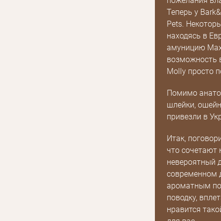
пожелания вла
Теперь у Bark&
Pets. Некотор
находясь в Ев
амуницию Max 
возможность в
Molly просто 
Помимо анатом
шлейки, ошейн
привезли в Ук
Итак, поговор
что сочетают 
невероятный д
современном д
ароматным по
поводку, впле
нравится тако