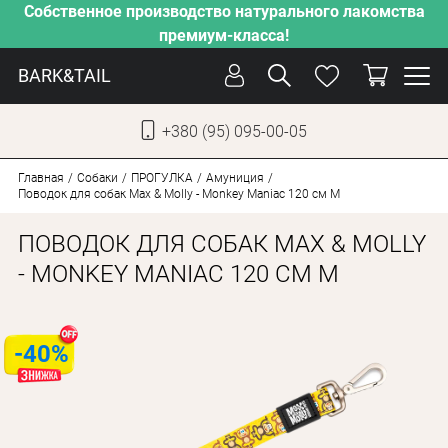
Собственное производство натурального лакомства
премиум-класса!
BARK&TAIL
+380 (95) 095-00-05
УКР
РУС
Главная
Собаки
ПРОГУЛКА
Амуниция
Поводок для собак Max & Molly - Monkey Maniac 120 см M
УХОД
ПОВОДОК ДЛЯ СОБАК MAX & MOLLY
ЗАБОТА
- MONKEY MANIAC 120 СМ M
ОТ ЖАРЫ
НАШЕ ПРОИЗВОДСТВО
-40%
НОВИНКИ
АКЦИИ
ДЛЯ КОТОВ