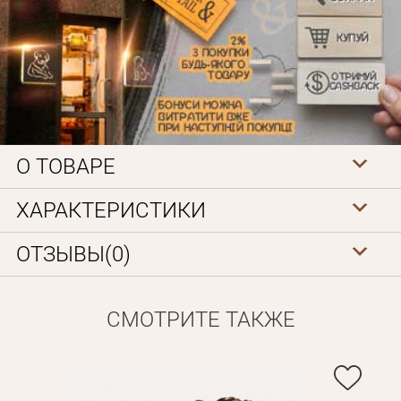
О ТОВАРЕ
Личные данные
ХАРАКТЕРИСТИКИ
ОТЗЫВЫ(0)
СМОТРИТЕ ТАКЖЕ
Забыли пароль?
Вам на почту будет отправленно письмо с сылкой для