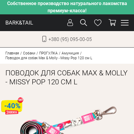
Собственное производство натурального лакомства
премиум-класса!
BARK&TAIL
+380 (95) 095-00-05
УКР
РУС
Главная
Собаки
ПРОГУЛКА
Амуниция
Поводок для собак Max & Molly - Missy Pop 120 см L
УХОД
ПОВОДОК ДЛЯ СОБАК MAX & MOLLY
ЗАБОТА
- MISSY POP 120 СМ L
ОТ ЖАРЫ
НАШЕ ПРОИЗВОДСТВО
-40%
НОВИНКИ
АКЦИИ
ДЛЯ КОТОВ