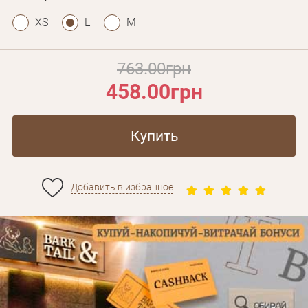
XS
L
M
763.00грн
458.00грн
Купить
Добавить в избранное