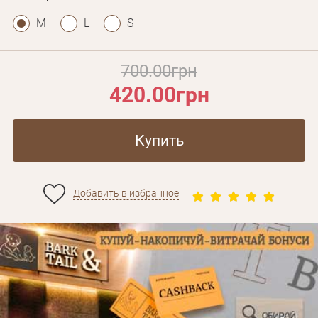
M
L
S
700.00грн
420.00грн
Купить
Добавить в избранное