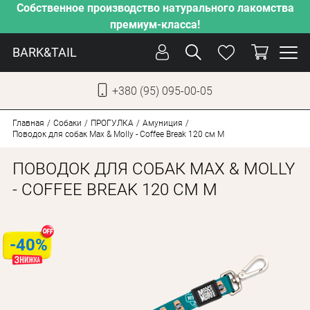
Собственное производство натурального лакомства
премиум-класса!
BARK&TAIL
+380 (95) 095-00-05
УКР
РУС
Главная
Собаки
ПРОГУЛКА
Амуниция
Поводок для собак Max & Molly - Coffee Break 120 см M
УХОД
ПОВОДОК ДЛЯ СОБАК MAX & MOLLY
ЗАБОТА
- COFFEE BREAK 120 СМ M
ОТ ЖАРЫ
НАШЕ ПРОИЗВОДСТВО
-40%
НОВИНКИ
АКЦИИ
ДЛЯ КОТОВ