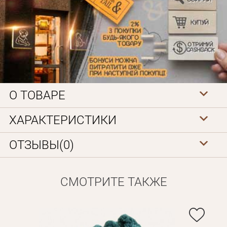
О ТОВАРЕ
Личные данные
ХАРАКТЕРИСТИКИ
ОТЗЫВЫ(0)
СМОТРИТЕ ТАКЖЕ
Забыли пароль?
Вам на почту будет отправленно письмо с сылкой для