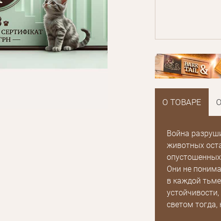
О ТОВАРЕ
О
Война разруши
животных оста
опустошенных
Они не понима
в каждой тьме 
устойчивости,
светом тогда, 