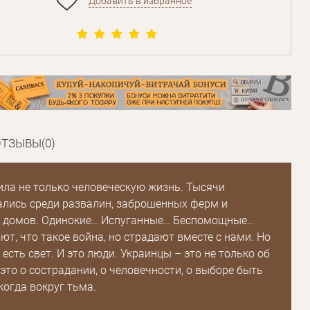
Добавить в избранное
ТЗЫВЫ(0)
ла не только человеческую жизнь. Тысячи
лись среди развалин, заброшенных ферм и
 домов. Одинокие… Испуганные… Беспомощные…
ют, что такое война, но страдают вместе с нами. Но
есть свет. И это люди. Украинцы – это не только об
 это о сострадании, о человечности, о выборе быть
когда вокруг тьма.