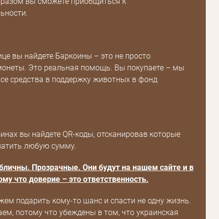
бразом вы сможете приобщиться к
ьности.
Пароль
ице вы найдете Баркоины – это не просто
онеты. Это реальная помощь. Вы покупаете – мы
Пароль
се средства в поддержку животных в фонд
дения
Повторите
пароль
инах вы найдете QR-коды, отсканировав которые
Зарегистрироваться
натить любую сумму.
бличны. Прозрачные. Они будут на нашем сайте и в
ому что доверие – это ответственность.
ем подарить кому-то шанс и спасти не одну жизнь.
аем, потому что убеждены в том, что украинская