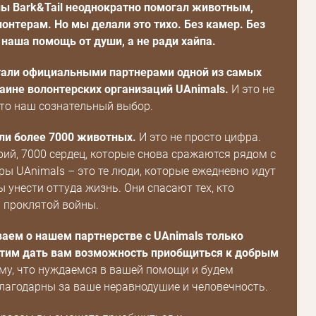
ны Bark&Tail неоднократно помогал животным,
онтерам. Но мы делали это тихо. Без камер. Без
наша помощь от души, а не ради хайпа.
тали официальными партнерами одной из самых
аине волонтерских организаций UAnimals.
И это не
это наш сознательный выбор.
ли более 7000 животных.
И это не просто цифра.
рий, 7000 сердец, которые снова сражаются рядом с
ры UAnimals – это те люди, которые ежедневно идут
ы унести оттуда жизнь. Они спасают тех, кто
а проклятой войны.
аем о нашем партнерстве с UAnimals только
хотим дать вам возможность приобщиться к добрым
му, что нуждаемся в вашей помощи и будем
лагодарны за ваше неравнодушие и человечность.