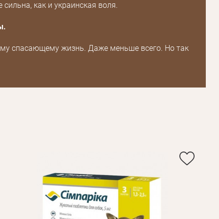
 сильна, как и украинская воля.
ы.
му спасающему жизнь. Даже меньше всего. Но так