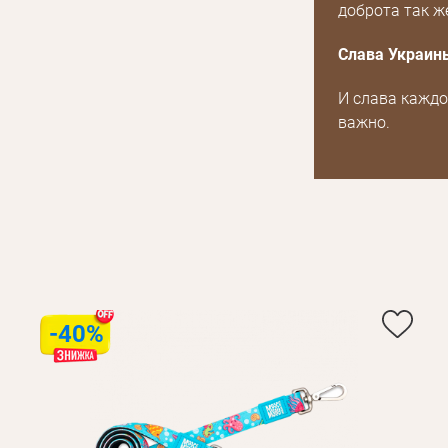
доброта так же
Слава Украин
И слава каждо
важно.
-40%