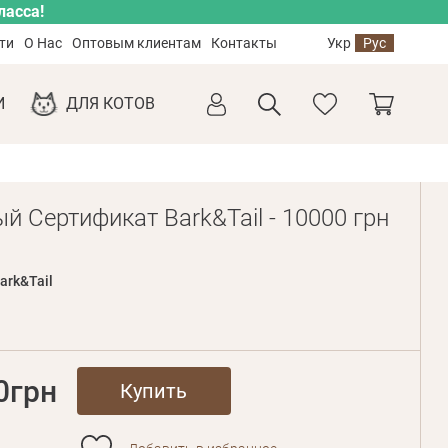
ласса!
ти
О Нас
Оптовым клиентам
Контакты
Укр
Рус
И
ДЛЯ КОТОВ
й Сертификат Bark&Tail - 10000 грн
ark&Tail
0грн
Купить