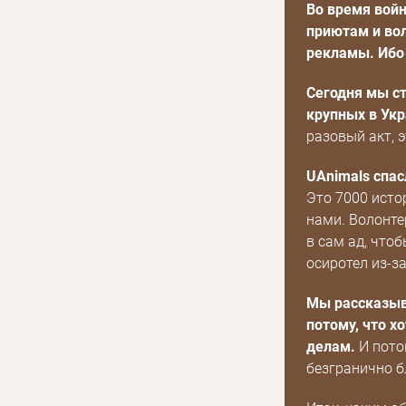
Во время вой
приютам и вол
рекламы. Ибо 
Сегодня мы с
крупных в Укр
разовый акт, 
UAnimals спас
Это 7000 исто
нами. Волонте
в сам ад, чтоб
осиротел из-з
Мы рассказыв
потому, что 
делам.
И пото
безгранично б