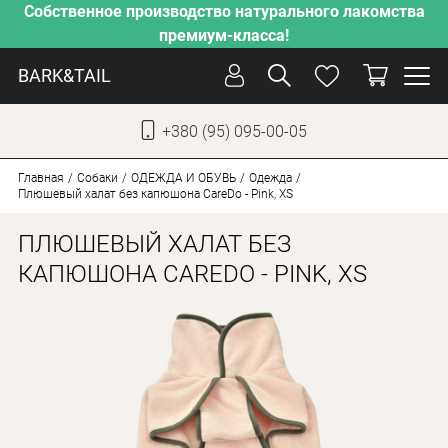
Собственное производство натурального лакомства
премиум-класса!
BARK&TAIL
+380 (95) 095-00-05
УКР
РУС
Главная
Собаки
ОДЕЖДА И ОБУВЬ
Одежда
Плюшевый халат без капюшона CareDo - Pink, XS
УХОД
ПЛЮШЕВЫЙ ХАЛАТ БЕЗ
ЗАБОТА
КАПЮШОНА CAREDO - PINK, XS
ОТ ЖАРЫ
НАШЕ ПРОИЗВОДСТВО
НОВИНКИ
АКЦИИ
ДЛЯ КОТОВ