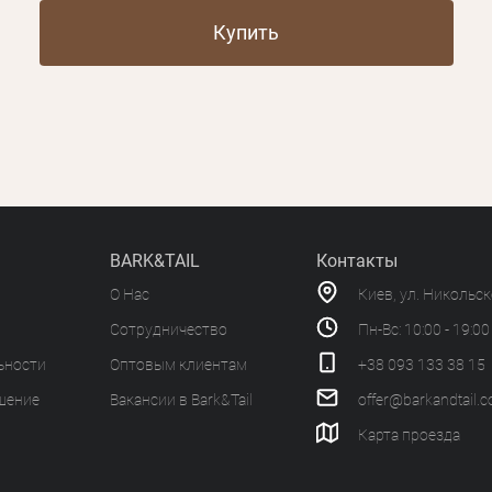
Купить
BARK&TAIL
Контакты
О Нас
Киев, ул. Никольс
Сотрудничество
Пн-Вс: 10:00 - 19:00
ьности
Оптовым клиентам
+38 093 133 38 15
шение
Вакансии в Bark&Tail
offer@barkandtail.
Карта проезда