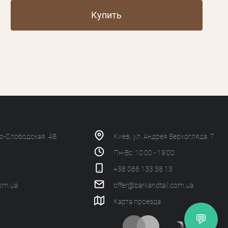
Купить
ко-Слободская, 4В
Киев, ул. Андрея Верхогляда, 7
Пн-Вс: 10:00 - 19:00
+38 066 133 38 13
com.ua
offer@barkandtail.com.ua
Карта проезда
💬