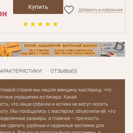
Купить
Добавить в избранное
рн
ХАРАКТЕРИСТИКИ
ОТЗЫВЫ(0)
тливой стране мы нашли женщину мастерицу, что
ятные украшения из бисера. Какая
сть, что наши собачки и котики не могут носить
оту. Мы пообщались с мастером, объяснили ей, что
еделенные размеры, а главное – прочность.
же сделать удобные и надежные застежки для
релья. Все наши прихоти были исполнены, и