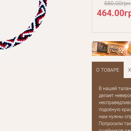
580.00грн
464.00г
О ТОВАРЕ
В нашей талан
делает неверо
несправедливо
подобную крас
нам нужны опр
Попросили так
ошейников-оже