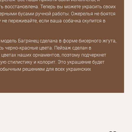
ь восстановлена. Теперь вы можете украсить своих
ерными бусами ручной работы. Ожерелья не боятся
у не переживайте, если ваша собачка скупится в
модель Багрянец сделана в форме бисерного жгута,
Пароль
сь черно-красные цвета. Пейзаж сделан в
цветах наших орнаментов, поэтому подчеркнет
ую стилистику и колорит. Это украшение будет
Пароль
еобычным решением для всех украинских
дения
Повторите
пароль
Зарегистрироваться