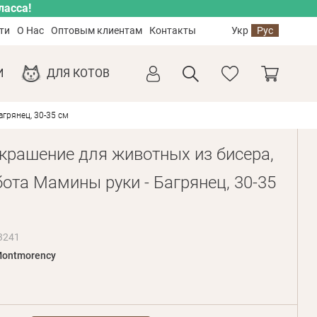
ласса!
ти
О Нас
Оптовым клиентам
Контакты
Укр
Рус
И
ДЛЯ КОТОВ
грянец, 30-35 см
крашение для животных из бисера,
бота Мамины руки - Багрянец, 30-35
3241
ontmorency