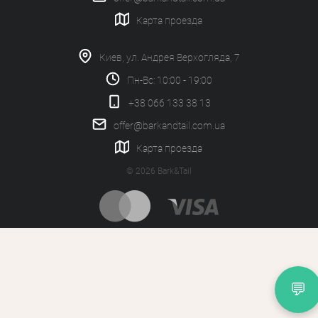
Карта проезда
Киев, ул. Андрея Верхогляда, 7
Пн-Вс: 10:00 - 19:00
+38 066 133 38 13
offer@barkandtail.com.ua
Карта проезда
© 2026 Bark&Tail
💬