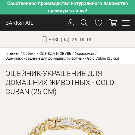
Собственное производство натурального лакомства
премиум-класса!
BARK&TAIL
+380 (95) 095-00-05
УКР
РУС
Главная
Собаки
ОДЕЖДА И ОБУВЬ
Украшения
Ошейник-украшение для домашних животных - Gold Cuban (25 см)
УХОД
ОШЕЙНИК-УКРАШЕНИЕ ДЛЯ
ЗАБОТА
ДОМАШНИХ ЖИВОТНЫХ - GOLD
CUBAN (25 СМ)
ОТ ЖАРЫ
НАШЕ ПРОИЗВОДСТВО
НОВИНКИ
АКЦИИ
ДЛЯ КОТОВ