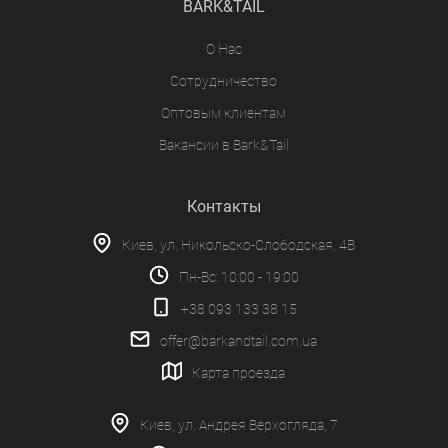
BARK&TAIL
О Нас
Сотрудничество
Оптовым клиентам
Вакансии в Bark&Tail
Контакты
Киев, ул. Никольско-Слободская, 4В
Пн-Вс: 10:00 - 19:00
+38 093 133 38 15
offer@barkandtail.com.ua
Карта проезда
Киев, ул. Андрея Верхогляда, 7