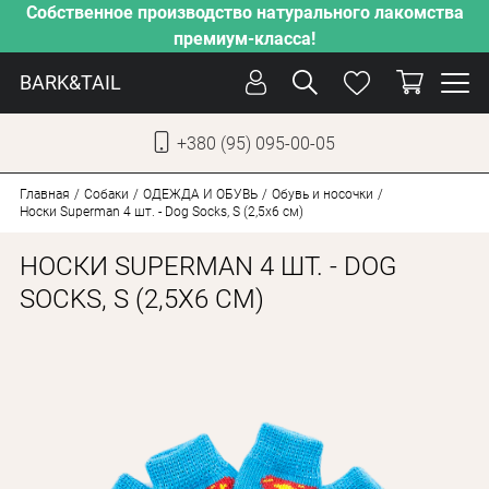
Собственное производство натурального лакомства
премиум-класса!
BARK&TAIL
+380 (95) 095-00-05
УКР
РУС
Главная
Собаки
ОДЕЖДА И ОБУВЬ
Обувь и носочки
Носки Superman 4 шт. - Dog Socks, S (2,5х6 см)
УХОД
НОСКИ SUPERMAN 4 ШТ. - DOG
ЗАБОТА
SOCKS, S (2,5Х6 СМ)
ОТ ЖАРЫ
НАШЕ ПРОИЗВОДСТВО
НОВИНКИ
АКЦИИ
ДЛЯ КОТОВ