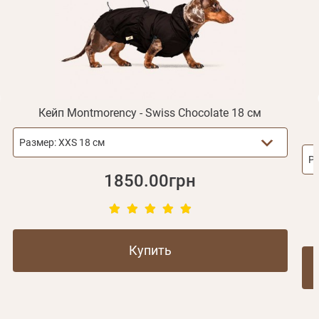
Отправить
Не пришло письмо?
Повторить отправку
Регистрация
Отправить
Пароль
Вспомнили пароль?
или с помощью
Кейп Montmorency - Swiss Chocolate 18 см
Размер:
XXS 18 см
Р
Зарегистрироваться
1850.00грн
Купить