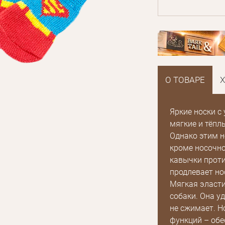
О ТОВАРЕ
Яркие носки с
мягкие и тёпл
Однако этим 
кроме носочно
кавычки проти
продлевает но
Мягкая эласти
собаки. Она уд
не сжимает. Н
функций – обе