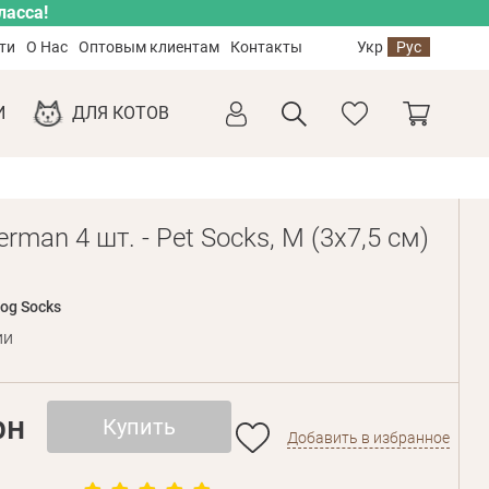
ласса!
ти
О Нас
Оптовым клиентам
Контакты
Укр
Рус
И
ДЛЯ КОТОВ
rman 4 шт. - Pet Socks, М (3х7,5 см)
og Socks
ии
рн
Купить
Добавить в избранное