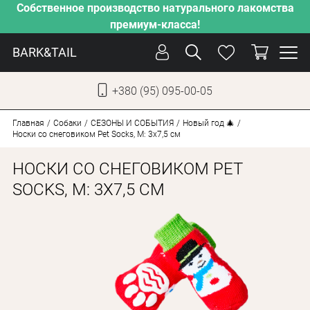
Собственное производство натурального лакомства
премиум-класса!
BARK&TAIL
+380 (95) 095-00-05
УКР
РУС
Главная
Собаки
СЕЗОНЫ И СОБЫТИЯ
Новый год 🎄
Носки со снеговиком Pet Socks, M: 3х7,5 см
УХОД
НОСКИ СО СНЕГОВИКОМ PET
ЗАБОТА
SOCKS, M: 3Х7,5 СМ
ОТ ЖАРЫ
НАШЕ ПРОИЗВОДСТВО
НОВИНКИ
АКЦИИ
ДЛЯ КОТОВ