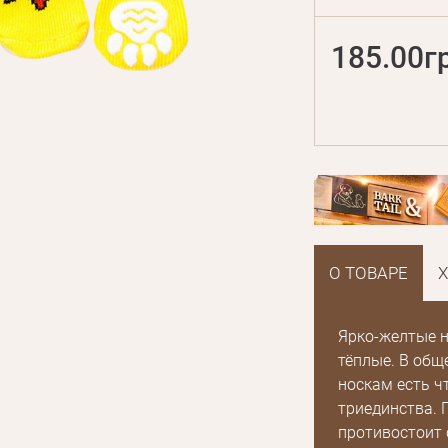
185.00г
О ТОВАРЕ
Ярко-желтые н
тёплые. В общ
носкам есть 
триединства. 
противостоит 