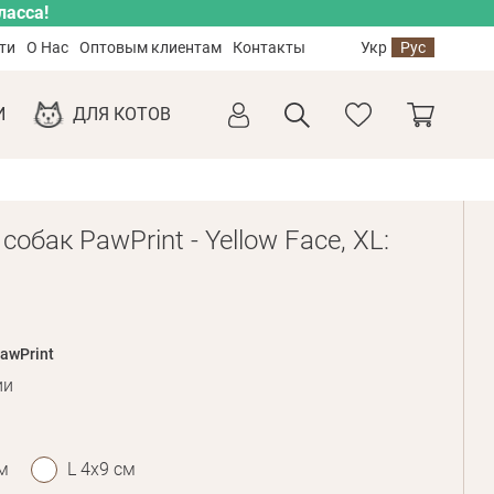
ласса!
ти
О Нас
Оптовым клиентам
Контакты
Укр
Рус
И
ДЛЯ КОТОВ
собак PawPrint - Yellow Face, XL:
awPrint
ии
м
L 4х9 см