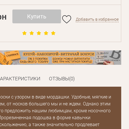
рн
Купить
Добавить в избранное
ХАРАКТЕРИСТИКИ
ОТЗЫВЫ(0)
оски с узором в виде мордашки. Удобные, мягкие и
ем, от носков большего мы и не ждем. Однако этим
что предложить нашим любимцам, кроме носочного
Прорезиненная подошва в форме кавычки
скольжению, а также значительно продлевает