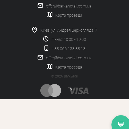
offer@barkandtail.com.ua
Карта проезда
Киев, ул. Андрея Верхогляда, 7
Пн-Вс: 10:00 - 19:00
+38 066 133 38 13
offer@barkandtail.com.ua
Карта проезда
© 2026 Bark&Tail
💬