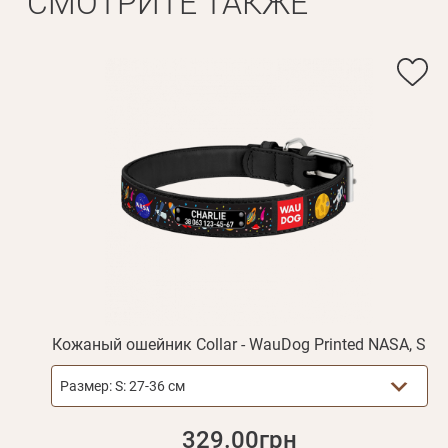
СМОТРИТЕ ТАКЖЕ
Имя*
Вам 
Фамилия*
Кожаный ошейник Collar - WauDog Printed NASA, S
Размер:
S: 27-36 см
329.00грн