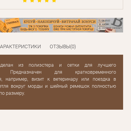
ХАРАКТЕРИСТИКИ
ОТЗЫВЫ(0)
сделан из полиэстера и сетки для лучшего
а. Предназначен для кратковременного
я, например, визит к ветеринару или поездка в
Петля вокруг морды и шейный ремешок полностью
по размеру.
Пароль