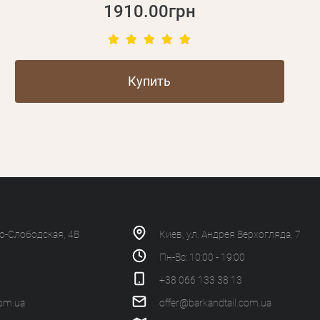
1910.00грн
Купить
ко-Слободская, 4В
Киев, ул. Андрея Верхогляда, 7
Пн-Вс: 10:00 - 19:00
+38 066 133 38 13
com.ua
offer@barkandtail.com.ua