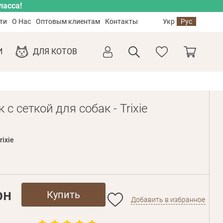
ласса!
ти
О Нас
Оптовым клиентам
Контакты
Укр
Рус
И
ДЛЯ КОТОВ
с сеткой для собак - Trixie
rixie
рн
Купить
Добавить в избранное