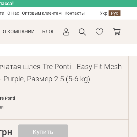
ласса!
ти
О Нас
Оптовым клиентам
Контакты
Укр
Рус
О КОМПАНИИ
БЛОГ
чатая шлея Tre Ponti - Easy Fit Mesh
- Purple, Размер 2.5 (5-6 kg)
re Ponti
ии
грн
Купить