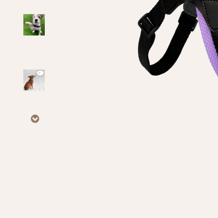
Личные данные
Имя*
Вам 
Фамилия*