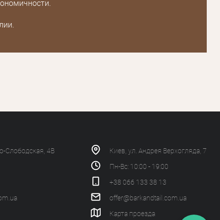
гономичности.
лии.
ко-Слободская, 4В
Киев, ул. Андрея Верхогляда, 7
Пн-Вс: 10:00 - 19:00
+38 066 133 38 13
com.ua
offer@barkandtail.com.ua
Карта проезда