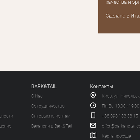
качества и эр
Сделано в Ита
BARK&TAIL
Контакты
О Нас
Киев, ул. Никольс
Сотрудничество
Пн-Вс: 10:00 - 19:00
ьности
Оптовым клиентам
+38 093 133 38 15
шение
Вакансии в Bark&Tail
offer@barkandtail.
Карта проезда