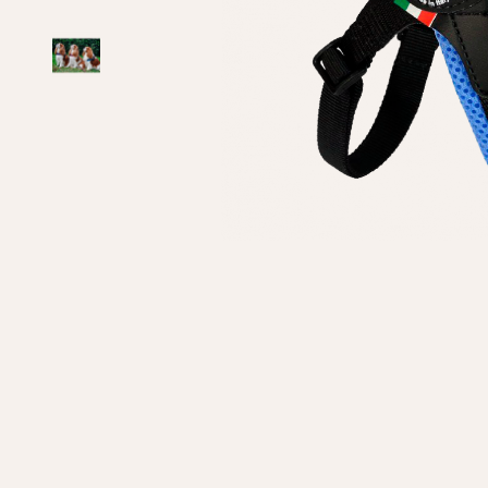
Личные данные
Имя*
Вам 
Фамилия*