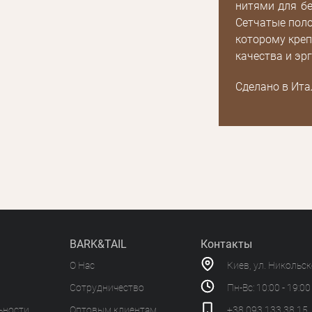
нитями для бе
Сетчатые поло
которому креп
качества и эр
Сделано в Ита
BARK&TAIL
Контакты
О Нас
Киев, ул. Никольс
Сотрудничество
Пн-Вс: 10:00 - 19:00
ьности
Оптовым клиентам
+38 093 133 38 15