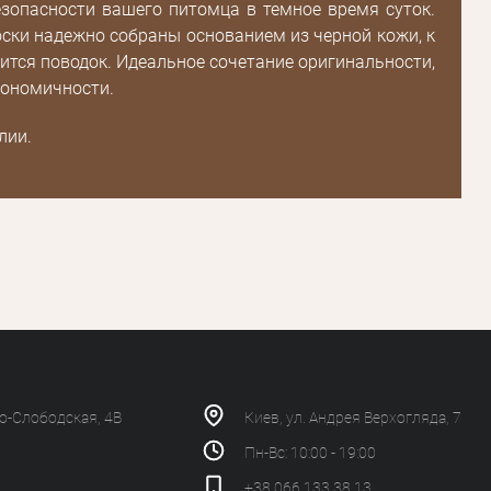
зопасности вашего питомца в темное время суток.
ски надежно собраны основанием из черной кожи, к
ится поводок. Идеальное сочетание оригинальности,
гономичности.
лии.
ко-Слободская, 4В
Киев, ул. Андрея Верхогляда, 7
Пн-Вс: 10:00 - 19:00
+38 066 133 38 13