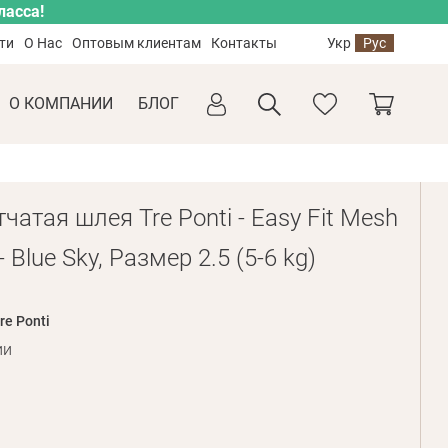
ласса!
ти
О Нас
Оптовым клиентам
Контакты
Укр
Рус
О КОМПАНИИ
БЛОГ
чатая шлея Tre Ponti - Easy Fit Mesh
- Blue Sky, Размер 2.5 (5-6 kg)
re Ponti
ии