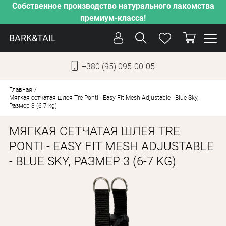
Собственное производство натурального лакомства
премиум-класса!
BARK&TAIL
+380 (95) 095-00-05
УКР
РУС
Главная
Мягкая сетчатая шлея Tre Ponti - Easy Fit Mesh Adjustable - Blue Sky,
Размер 3 (6-7 kg)
СОБАКИ
МЯГКАЯ СЕТЧАТАЯ ШЛЕЯ TRE
КОТЫ
PONTI - EASY FIT MESH ADJUSTABLE
ОТ ЖАРЫ
- BLUE SKY, РАЗМЕР 3 (6-7 KG)
НАШЕ ПРОИЗВОДСТВО
НОВИНКИ
АКЦИИ
О КОМПАНИИ