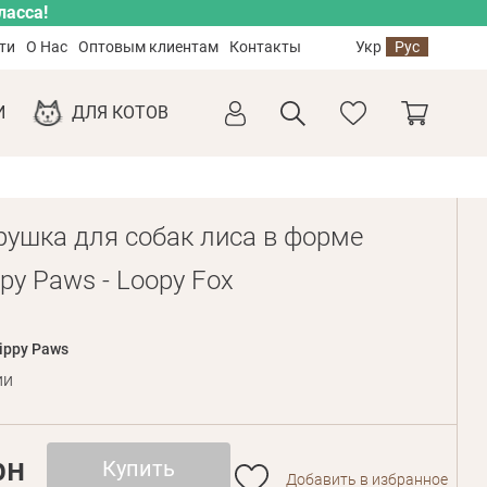
ласса!
ти
О Нас
Оптовым клиентам
Контакты
Укр
Рус
И
ДЛЯ КОТОВ
рушка для собак лиса в форме
py Paws - Loopy Fox
ippy Paws
ии
рн
Купить
Добавить в избранное