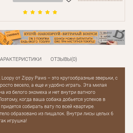
ХАРАКТЕРИСТИКИ
ОТЗЫВЫ(0)
 Loopy от Zippy Paws – это кругообразные зверьки, с
росто весело, а еще и удобно играть. Эта милая
на из белого экомеха и нет внутри ватного
Поэтому, когда ваша собака добьется успехов в
 придется собирать вату по всей квартире.
тело образовано из пищалок. Внутри лисы целых 6
так игрушка!