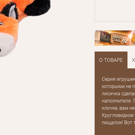
О ТОВАРЕ
Серия игрушек
которыми не п
лисичка сдела
наполнителя. 
клочке, вам не
Кругловидное 
E mail
пищалок! Вот 