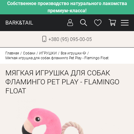
Собственное производство натурального лакомства
премиум-класса!
BARK&TAIL
+380 (95) 095-00-05
УКР
РУС
Главная
Собаки
ИГРУШКИ
Все игрушки 🐶
Мягкая игрушка для собак фламинго Pet Play - Flamingo Float
УХОД
МЯГКАЯ ИГРУШКА ДЛЯ СОБАК
ЗАБОТА
ФЛАМИНГО PET PLAY - FLAMINGO
FLOAT
ОТ ЖАРЫ
НАШЕ ПРОИЗВОДСТВО
НОВИНКИ
АКЦИИ
ДЛЯ КОТОВ