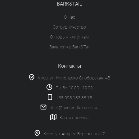
BARK&TAIL
О Нас
Сотрудничество
Оптовым клиентам
Вакансии в Bark&Tail
Контакты
Киев, ул. Никольско-Слободская, 4В
Пн-Вс: 10:00 - 19:00
+38 093 133 38 15
offer@barkandtail.com.ua
Карта проезда
Киев, ул. Андрея Верхогляда, 7