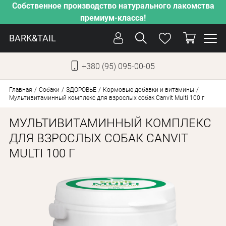
Собственное производство натурального лакомства
премиум-класса!
BARK&TAIL
+380 (95) 095-00-05
УКР
РУС
Главная
Собаки
ЗДОРОВЬЕ
Кормовые добавки и витамины
Мультивитаминный комплекс для взрослых собак Canvit Multi 100 г
УХОД
МУЛЬТИВИТАМИННЫЙ КОМПЛЕКС
ЗАБОТА
ДЛЯ ВЗРОСЛЫХ СОБАК CANVIT
MULTI 100 Г
ОТ ЖАРЫ
НАШЕ ПРОИЗВОДСТВО
НОВИНКИ
АКЦИИ
ДЛЯ КОТОВ