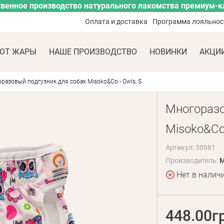
венное производство натурального лакомства премиум-к
Оплата и доставка
Программа лояльнос
ОТ ЖАРЫ
НАШЕ ПРОИЗВОДСТВО
НОВИНКИ
АКЦИ
разовый подгузник для собак Misoko&Co - Owls, S
Многоразо
Misoko&Co 
Артикул: 30981
Производитель:
M
Нет в налич
448.00г