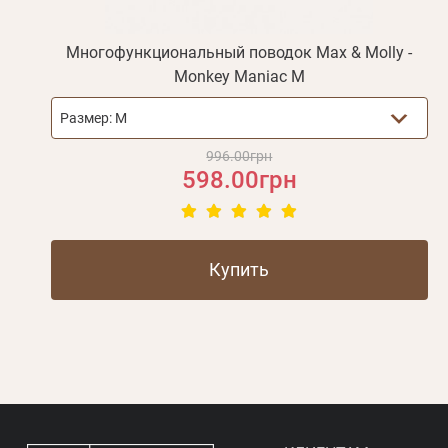
Многофункциональный поводок Max & Molly -
Monkey Maniac M
Размер:
M
996.00грн
598.00грн
Купить