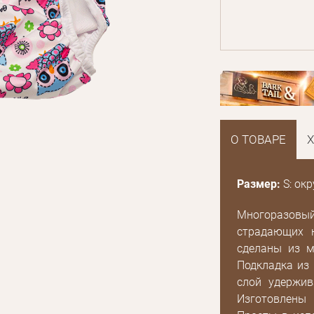
О ТОВАРЕ
Размер:
S: окр
Многоразовы
страдающих 
сделаны из м
Подкладка из
слой удержив
E mail
Изготовлены