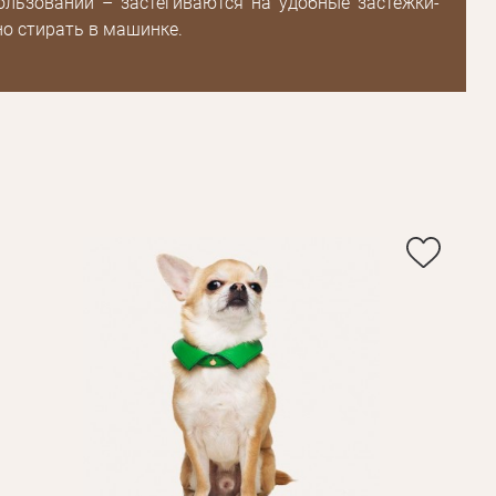
ользовании – застегиваются на удобные застежки-
о стирать в машинке.
Пароль
Пароль
дения
Повторите
пароль
Зарегистрироваться