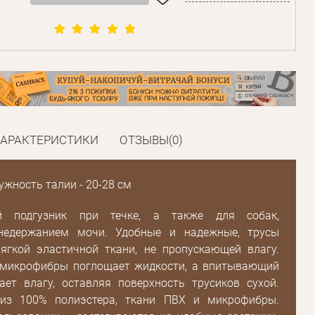
ХАРАКТЕРИСТИКИ
ОТЗЫВЫ(0)
ужность талии - 20-28 см
й подгузник при течке, а также для собак,
недержанием мочи. Удобные и надежные, трусы
ягкой эластичной ткани, не пропускающей влагу.
 микрофибры поглощает жидкости, а впитывающий
ает влагу, оставляя поверхность трусиков сухой.
 из 100% полиэстера, ткани ПВХ и микрофибры.