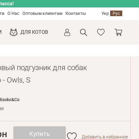
ласса!
ти
О Нас
Оптовым клиентам
Контакты
Укр
Рус
И
ДЛЯ КОТОВ
вый подгузник для собак
- Owls, S
isoko&Co
ии
рн
Купить
Добавить в избранное