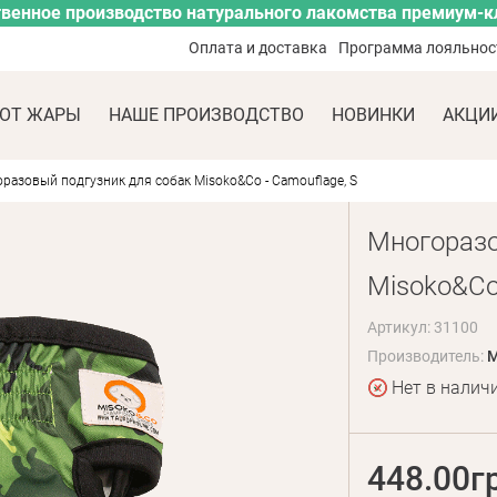
венное производство натурального лакомства премиум-к
Оплата и доставка
Программа лояльнос
ОТ ЖАРЫ
НАШЕ ПРОИЗВОДСТВО
НОВИНКИ
АКЦИ
разовый подгузник для собак Misoko&Co - Camouflage, S
Многоразо
Misoko&Co 
Артикул: 31100
Производитель:
M
Нет в налич
448.00г