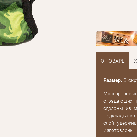
О ТОВАРЕ
Размер:
S: окр
Многоразовы
страдающих 
сделаны из м
Подкладка из
слой удержив
E mail
Изготовлены