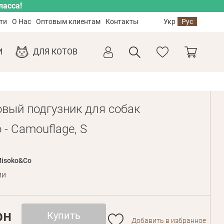
ласса!
ти
О Нас
Оптовым клиентам
Контакты
Укр
Рус
И
ДЛЯ КОТОВ
вый подгузник для собак
- Camouflage, S
isoko&Co
ии
рн
Купить
Добавить в избранное