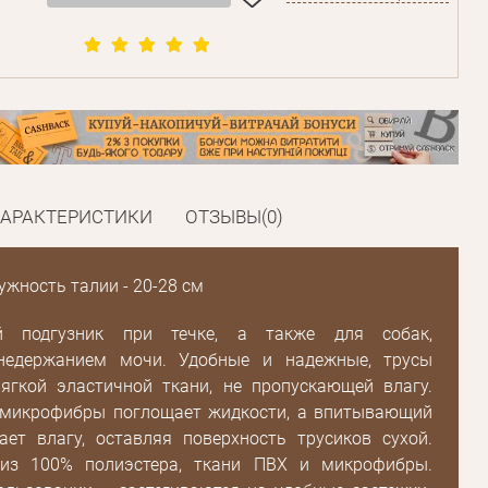
ХАРАКТЕРИСТИКИ
ОТЗЫВЫ(0)
ужность талии - 20-28 см
й подгузник при течке, а также для собак,
недержанием мочи. Удобные и надежные, трусы
ягкой эластичной ткани, не пропускающей влагу.
 микрофибры поглощает жидкости, а впитывающий
ает влагу, оставляя поверхность трусиков сухой.
 из 100% полиэстера, ткани ПВХ и микрофибры.