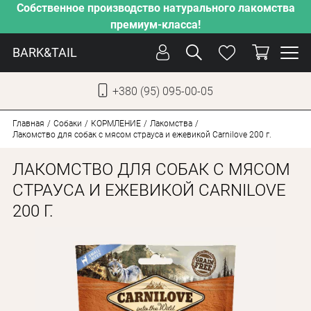
Собственное производство натурального лакомства
премиум-класса!
BARK&TAIL
+380 (95) 095-00-05
УКР
РУС
Главная
Собаки
КОРМЛЕНИЕ
Лакомства
Лакомство для собак c мясом страуса и ежевикой Carnilove 200 г.
УХОД
ЛАКОМСТВО ДЛЯ СОБАК C МЯСОМ
ЗАБОТА
СТРАУСА И ЕЖЕВИКОЙ CARNILOVE
200 Г.
ОТ ЖАРЫ
НАШЕ ПРОИЗВОДСТВО
НОВИНКИ
АКЦИИ
ДЛЯ КОТОВ