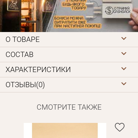
О ТОВАРЕ
СОСТАВ
Личные данные
ХАРАКТЕРИСТИКИ
ОТЗЫВЫ(0)
СМОТРИТЕ ТАКЖЕ
Забыли пароль?
Вам на почту будет отправленно письмо с сылкой для