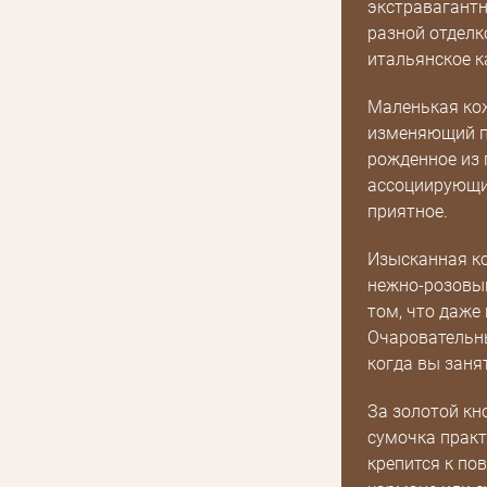
экстравагантн
разной отделк
итальянское к
Маленькая кож
изменяющий пр
рожденное из 
ассоциирующие
приятное.
Изысканная ко
нежно-розовый
том, что даже
Очаровательны
когда вы заня
За золотой кн
E mail
сумочка практ
крепится к пов