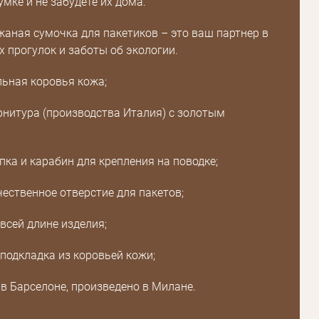
мке и не забудете их дома.
Пароль
аная сумочка для пакетиков – это ваш партнер в
Пароль
х прогулок и заботы об экологии.
дения
льная коровья кожа;
Повторите
пароль
рнитура (производства Италия) с золотым
Зарегистрироваться
пка и карабин для крепления на поводке;
чественное отверстие для пакетов;
всей длине изделия;
 подкладка из коровьей кожи;
 в Барселоне, произведено в Милане.