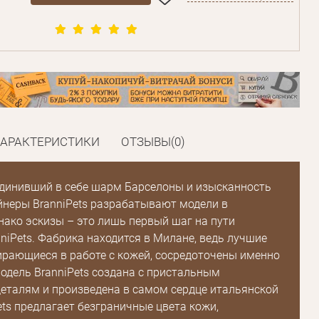
ХАРАКТЕРИСТИКИ
ОТЗЫВЫ(0)
единивший в себе шарм Барселоны и изысканность
неры BranniPets разрабатывают модели в
нако эскизы – это лишь первый шаг на пути
niPets. Фабрика находится в Милане, ведь лучшие
ирающиеся в работе с кожей, сосредоточены именно
одель BranniPets создана с пристальным
еталям и произведена в самом сердце итальянской
ets предлагает безграничные цвета кожи,