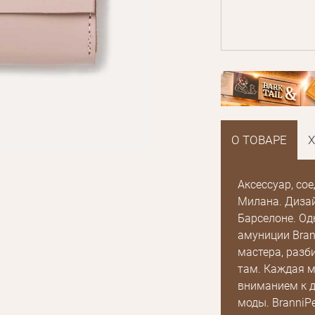
О ТОВАРЕ
Аксессуар, со
Милана. Дизай
Барселоне. Од
амуниции Bran
мастера, разб
там. Каждая м
вниманием к д
моды. BranniP