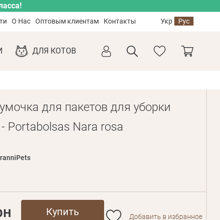
ласса!
ти
О Нас
Оптовым клиентам
Контакты
Укр
Рус
И
ДЛЯ КОТОВ
умочка для пакетов для уборки
 - Portabolsas Nara rosa
3
ranniPets
рн
Купить
Добавить в избранное