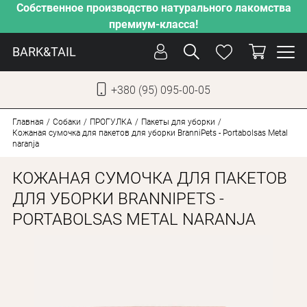
Собственное производство натурального лакомства
премиум-класса!
BARK&TAIL
+380 (95) 095-00-05
УКР
РУС
Главная
Собаки
ПРОГУЛКА
Пакеты для уборки
Кожаная сумочка для пакетов для уборки BranniPets - Portabolsas Metal
naranja
УХОД
КОЖАНАЯ СУМОЧКА ДЛЯ ПАКЕТОВ
ЗАБОТА
ДЛЯ УБОРКИ BRANNIPETS -
ОТ ЖАРЫ
PORTABOLSAS METAL NARANJA
НАШЕ ПРОИЗВОДСТВО
НОВИНКИ
АКЦИИ
ДЛЯ КОТОВ