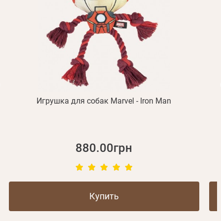
Получать уведомления о новинках,скидках, акциях
ваша учетная запись не подтверждена
Отправить
Не пришло письмо?
Повторить отправку
Регистрация
Отправить
Пароль
Вспомнили пароль?
или с помощью
Игрушка для собак Marvel - Iron Man
Зарегистрироваться
880.00грн
Купить