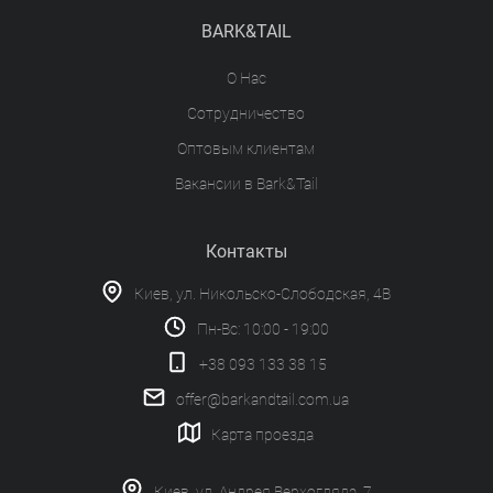
BARK&TAIL
О Нас
Сотрудничество
Оптовым клиентам
Вакансии в Bark&Tail
Контакты
Киев, ул. Никольско-Слободская, 4В
Пн-Вс: 10:00 - 19:00
+38 093 133 38 15
offer@barkandtail.com.ua
Карта проезда
Киев, ул. Андрея Верхогляда, 7