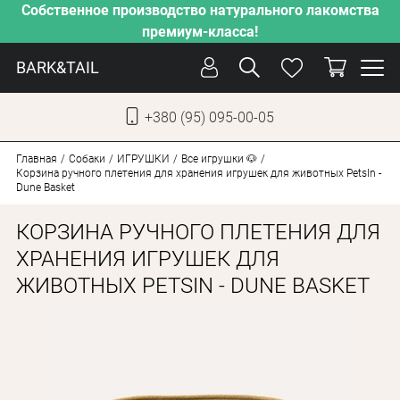
Собственное производство натурального лакомства
премиум-класса!
BARK&TAIL
+380 (95) 095-00-05
УКР
РУС
Главная
Собаки
ИГРУШКИ
Все игрушки 🐶
Корзина ручного плетения для хранения игрушек для животных PetsIn -
Dune Basket
УХОД
КОРЗИНА РУЧНОГО ПЛЕТЕНИЯ ДЛЯ
ЗАБОТА
ХРАНЕНИЯ ИГРУШЕК ДЛЯ
ОТ ЖАРЫ
ЖИВОТНЫХ PETSIN - DUNE BASKET
НАШЕ ПРОИЗВОДСТВО
НОВИНКИ
АКЦИИ
ДЛЯ КОТОВ