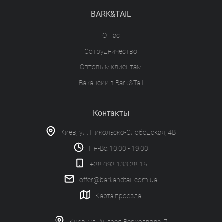
BARK&TAIL
О Нас
Сотрудничество
Оптовым клиентам
Вакансии в Bark&Tail
Контакты
Киев, ул. Никольско-Слободская, 4В
Пн-Вс: 10:00 - 19:00
+38 093 133 38 15
offer@barkandtail.com.ua
Карта проезда
Киев, ул. Андрея Верхогляда, 7