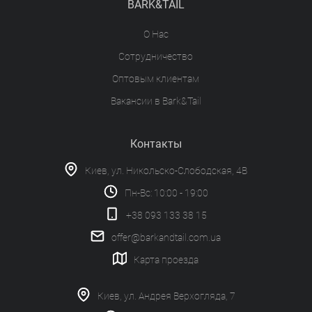
BARK&TAIL
О Нас
Сотрудничество
Оптовым клиентам
Вакансии в Bark&Tail
Контакты
Киев, ул. Никольско-Слободская, 4В
Пн-Вс: 10:00 - 19:00
+38 093 133 38 15
offer@barkandtail.com.ua
Карта проезда
Киев, ул. Андрея Верхогляда, 7