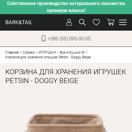
Собственное производство натурального лакомства
премиум-класса!
BARK&TAIL
+380 (95) 095-00-05
УКР
РУС
Главная
Собаки
ИГРУШКИ
Все игрушки 🐶
Корзина для хранения игрушек PetsIn - Doggy Beige
УХОД
КОРЗИНА ДЛЯ ХРАНЕНИЯ ИГРУШЕК
ЗАБОТА
PETSIN - DOGGY BEIGE
ОТ ЖАРЫ
НАШЕ ПРОИЗВОДСТВО
НОВИНКИ
АКЦИИ
ДЛЯ КОТОВ