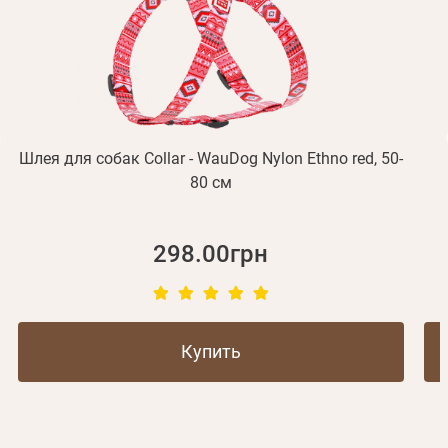
Отправить
Не пришло письмо?
Повторить отправку
Регистрация
Отправить
Пароль
Вспомнили пароль?
или с помощью
Шлея для собак Collar - WauDog Nylon Ethno red, 50-
80 см
Зарегистрироваться
298.00грн
Купить