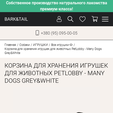
Собственное производство натурального лакомства
премиум-класса!
BARK&TAIL
+380 (95) 095-00-05
УКР
РУС
Главная
Собаки
ИГРУШКИ
Все игрушки 🐶
Корзина для хранения игрушек для животных PetLobby - Many Dogs
Grey&White
УХОД
КОРЗИНА ДЛЯ ХРАНЕНИЯ ИГРУШЕК
ЗАБОТА
ДЛЯ ЖИВОТНЫХ PETLOBBY - MANY
ОТ ЖАРЫ
DOGS GREY&WHITE
НАШЕ ПРОИЗВОДСТВО
НОВИНКИ
АКЦИИ
ДЛЯ КОТОВ