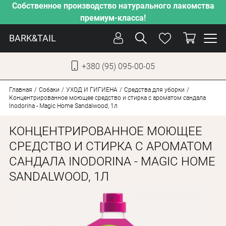
Собственное производство натурального лакомства
премиум-класса!
BARK&TAIL
+380 (95) 095-00-05
УКР
РУС
Главная
Собаки
УХОД И ГИГИЕНА
Средства для уборки
Концентрированное моющее средство и стирка с ароматом сандала
Inodorina - Magic Home Sandalwood, 1л
УХОД
КОНЦЕНТРИРОВАННОЕ МОЮЩЕЕ
ЗАБОТА
СРЕДСТВО И СТИРКА С АРОМАТОМ
ОТ ЖАРЫ
САНДАЛА INODORINA - MAGIC HOME
НАШЕ ПРОИЗВОДСТВО
SANDALWOOD, 1Л
НОВИНКИ
АКЦИИ
ДЛЯ КОТОВ