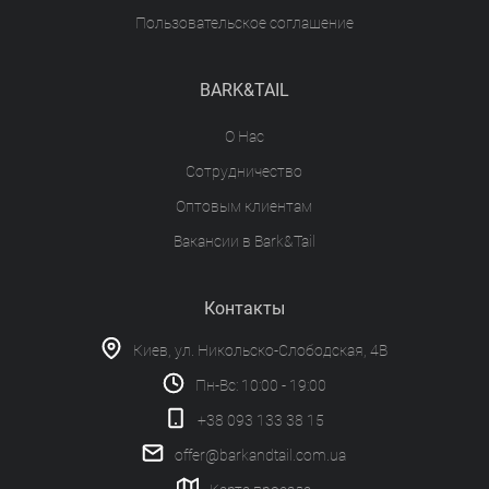
Пользовательское соглашение
BARK&TAIL
О Нас
Сотрудничество
Оптовым клиентам
Вакансии в Bark&Tail
Контакты
Киев, ул. Никольско-Слободская, 4В
Пн-Вс: 10:00 - 19:00
+38 093 133 38 15
offer@barkandtail.com.ua