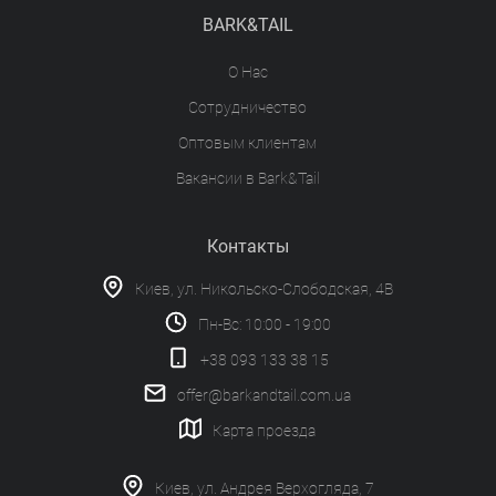
BARK&TAIL
О Нас
Сотрудничество
Оптовым клиентам
Вакансии в Bark&Tail
Контакты
Киев, ул. Никольско-Слободская, 4В
Пн-Вс: 10:00 - 19:00
+38 093 133 38 15
offer@barkandtail.com.ua
Карта проезда
Киев, ул. Андрея Верхогляда, 7