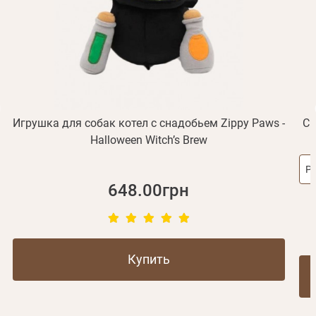
ваша учетная запись не подтверждена
Отправить
Не пришло письмо?
Повторить отправку
Регистрация
Отправить
Пароль
Вспомнили пароль?
или с помощью
Игрушка для собак котел с снадобьем Zippy Paws -
Св
Halloween Witch’s Brew
Зарегистрироваться
Р
648.00грн
Купить