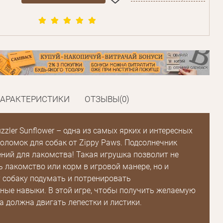
ХАРАКТЕРИСТИКИ
ОТЗЫВЫ(0)
zler Sunflower – одна из самых ярких и интересных
оломок для собак от Zippy Paws. Подсолнечник
ений для лакомства! Такая игрушка позволит не
ь лакомство или корм в игровой манере, но и
 собаку подумать и потренировать
ные навыки. В этой игре, чтобы получить желаемую
ка должна двигать лепестки и листики.