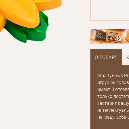
О ТОВАРЕ
SmartyPaws Puz
игрушек-голов
имеет 8 отдел
только достат
заставит вашу
интеллектуаль
награду, соба