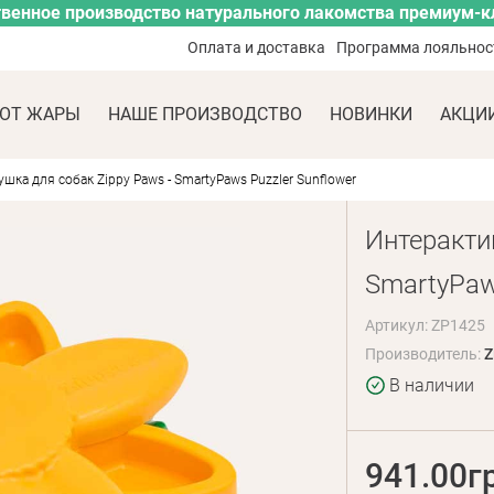
венное производство натурального лакомства премиум-к
Оплата и доставка
Программа лояльнос
ОТ ЖАРЫ
НАШЕ ПРОИЗВОДСТВО
НОВИНКИ
АКЦИ
шка для собак Zippy Paws - SmartyPaws Puzzler Sunflower
Интеракти
SmartyPaws
Артикул: ZP1425
Производитель:
Z
В наличии
941.00г