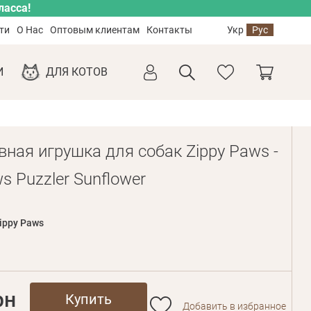
ласса!
ти
О Нас
Оптовым клиентам
Контакты
Укр
Рус
И
ДЛЯ КОТОВ
вная игрушка для собак Zippy Paws -
 Puzzler Sunflower
ippy Paws
рн
Купить
Добавить в избранное