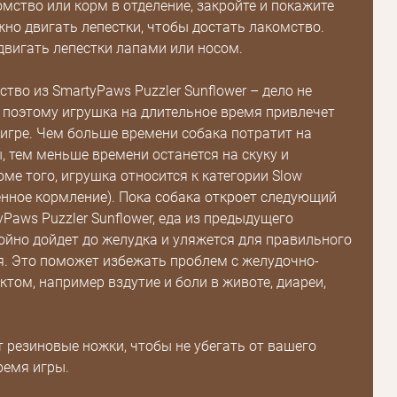
мство или корм в отделение, закройте и покажите
ужно двигать лепестки, чтобы достать лакомство.
двигать лепестки лапами или носом.
тво из SmartyPaws Puzzler Sunflower – дело не
 поэтому игрушка на длительное время привлечет
 игре. Чем больше времени собака потратит на
, тем меньше времени останется на скуку и
оме того, игрушка относится к категории Slow
енное кормление). Пока собака откроет следующий
Пароль
Paws Puzzler Sunflower, еда из предыдущего
ойно дойдет до желудка и уляжется для правильного
Пароль
. Это поможет избежать проблем с желудочно-
дения
том, например вздутие и боли в животе, диареи,
Повторите
пароль
 резиновые ножки, чтобы не убегать от вашего
ремя игры.
Зарегистрироваться