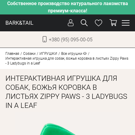
Собственное производство натурального лакомства
премиум-класса!
BARK&TAIL
+380 (95) 095-00-05
УКР
РУС
Главная
Собаки
ИГРУШКИ
Все игрушки 🐶
Интерактивная игрушка для собак, божья коровка в листьях Zippy Paws
- 3 Ladybugs in a Leaf
УХОД
ИНТЕРАКТИВНАЯ ИГРУШКА ДЛЯ
ЗАБОТА
СОБАК, БОЖЬЯ КОРОВКА В
ОТ ЖАРЫ
ЛИСТЬЯХ ZIPPY PAWS - 3 LADYBUGS
НАШЕ ПРОИЗВОДСТВО
IN A LEAF
НОВИНКИ
АКЦИИ
ДЛЯ КОТОВ