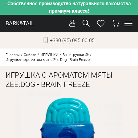
Собственное производство натурального лакомства
премиум-класса!
BARK&TAIL
+380 (95) 095-00-05
УКР
РУС
Главная
Собаки
ИГРУШКИ
Все игрушки 🐶
Игрушка с ароматом мяты Zee.Dog - Brain Freeze
УХОД
ИГРУШКА С АРОМАТОМ МЯТЫ
ЗАБОТА
ZEE.DOG - BRAIN FREEZE
ОТ ЖАРЫ
НАШЕ ПРОИЗВОДСТВО
НОВИНКИ
АКЦИИ
ДЛЯ КОТОВ