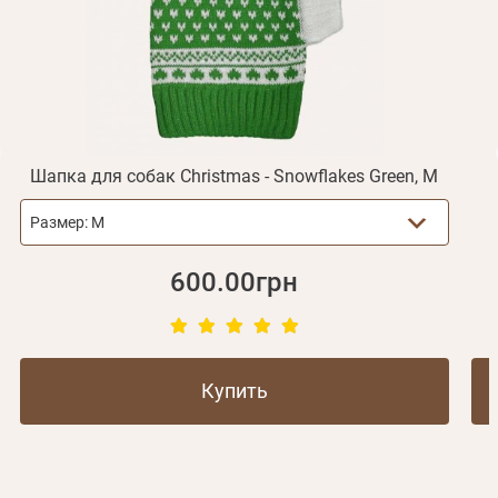
Отправить
Не пришло письмо?
Повторить отправку
Регистрация
Отправить
Пароль
Вспомнили пароль?
или с помощью
Шапка для собак Christmas - Snowflakes Green, M
Размер:
M
Зарегистрироваться
600.00грн
Купить