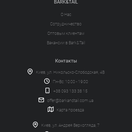
BARK&TAIL
О Нас
Сотрудничество
Оптовым клиентам
Вакансии в Bark&Tail
Контакты
Киев, ул. Никольско-Слободская, 4В
Пн-Вс: 10:00 - 19:00
+38 093 133 38 15
offer@barkandtail.com.ua
Карта проезда
Киев, ул. Андрея Верхогляда, 7