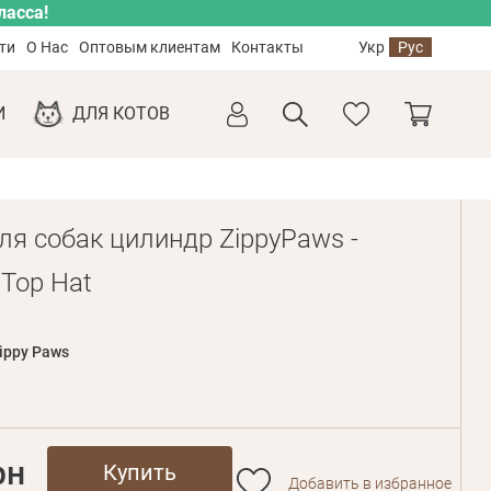
ласса!
ти
О Нас
Оптовым клиентам
Контакты
Укр
Рус
И
ДЛЯ КОТОВ
ля собак цилиндр ZippyPaws -
 Top Hat
ippy Paws
рн
Купить
Добавить в избранное