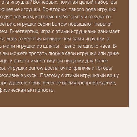
 эта игрушка? Во-первых, покупая целый набор, вы
люшевые игрушки. Во-вторых, такого рода игрушки
ходят собакам, которые любят рыть и откуда-то
третьих, игрушки серии burrow повышают навыки
ем. В-четвертых, игра с этими игрушками занимает
и, ведь отверстия меньше чем сами игрушки, а
ь мини игрушки из шляпы – дело не одного часа. В-
е вы можете прятать любые свои игрушки или даже
Пароль
ицы и ракета имеют внутри пищалку для более
ры. Игрушки burrow достаточно крепкие и готовы
Пароль
ессивные укусы. Поэтому с этими игрушками вашу
дения
оре удовольствия, веселое времяпрепровождение,
Повторите
физическая активность.
пароль
Зарегистрироваться