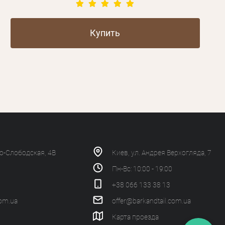
Купить
ко-Слободская, 4В
Киев, ул. Андрея Верхогляда, 7
Пн-Вс: 10:00 - 19:00
+38 066 133 38 13
com.ua
offer@barkandtail.com.ua
Карта проезда