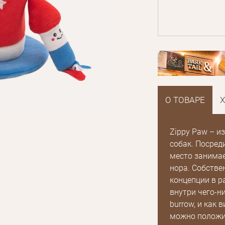
О ТОВАРЕ
Zippy Paw – и
собак. Посред
место занимае
нора. Собствен
концепции в р
внутри чего-н
burrow, и как 
можно положи