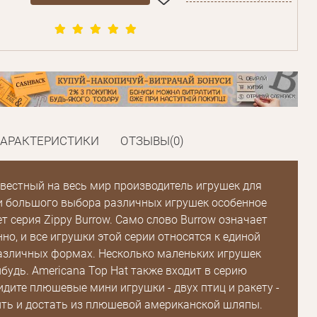
ХАРАКТЕРИСТИКИ
ОТЗЫВЫ(0)
звестный на весь мир производитель игрушек для
и большого выбора различных игрушек особенное
т серия Zippy Burrow. Само слово Burrow означает
но, и все игрушки этой серии относятся к единой
азличных формах. Несколько маленьких игрушек
ибудь. Americana Top Hat также входит в серию
видите плюшевые мини игрушки - двух птиц и ракету -
ть и достать из плюшевой американской шляпы.