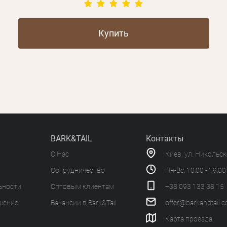
Купить
BARK&TAIL
Контакты
О Нас
Киев, ул. Никольс
Сотрудничество
Пн-Вс: 10:00 - 19:00
ьности
Оптовым клиентам
+38 093 133 38 15
шение
Вакансии в Bark&Tail
offer@barkandtail.
Карта проезда