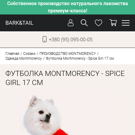
Собственное производство натурального лакомства
премиум-класса!
BARK&TAIL
+380 (95) 095-00-05
УКР
РУС
Главная
Собаки
ПРОИЗВОДСТВО MONTMORENCY
Одежда Montmorency
Футболка Montmorency - Spice Girl 17 см
УХОД
ФУТБОЛКА MONTMORENCY - SPICE
ЗАБОТА
GIRL 17 СМ
ОТ ЖАРЫ
НАШЕ ПРОИЗВОДСТВО
НОВИНКИ
АКЦИИ
ДЛЯ КОТОВ