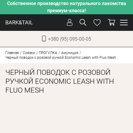
Собственное производство натурального лакомства
премиум-класса!
BARK&TAIL
+380 (95) 095-00-05
УКР
РУС
Главная
Собаки
ПРОГУЛКА
Амуниция
Черный поводок с розовой ручкой Economic Leash with Fluo Mesh
УХОД
ЧЕРНЫЙ ПОВОДОК С РОЗОВОЙ
ЗАБОТА
РУЧКОЙ ECONOMIC LEASH WITH
FLUO MESH
ОТ ЖАРЫ
НАШЕ ПРОИЗВОДСТВО
НОВИНКИ
АКЦИИ
ДЛЯ КОТОВ