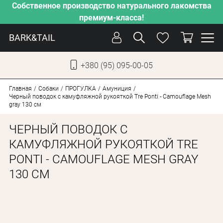
Собственное производство натурального лакомства
премиум-класса!
BARK&TAIL
+380 (95) 095-00-05
УКР
РУС
Главная
Собаки
ПРОГУЛКА
Амуниция
Черный поводок с камуфляжной рукояткой Tre Ponti - Camouflage Mesh
gray 130 см
УХОД
ЧЕРНЫЙ ПОВОДОК С
ЗАБОТА
КАМУФЛЯЖНОЙ РУКОЯТКОЙ TRE
ОТ ЖАРЫ
PONTI - CAMOUFLAGE MESH GRAY
НАШЕ ПРОИЗВОДСТВО
130 СМ
НОВИНКИ
АКЦИИ
ДЛЯ КОТОВ