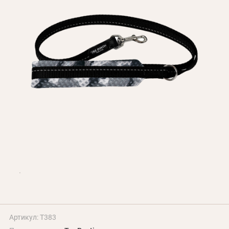
Оплата и доставка
Программа лояльности
О Нас
Оптовым клиентам
Контакты
+380 (95) 095-00-05
Артикул: T383