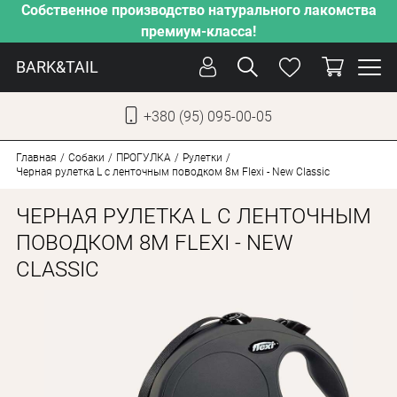
Собственное производство натурального лакомства
премиум-класса!
BARK&TAIL
+380 (95) 095-00-05
УКР
РУС
Главная
Собаки
ПРОГУЛКА
Рулетки
Черная рулетка L с ленточным поводком 8м Flexi - New Classic
УХОД
ЧЕРНАЯ РУЛЕТКА L С ЛЕНТОЧНЫМ
ЗАБОТА
ПОВОДКОМ 8М FLEXI - NEW
CLASSIC
ОТ ЖАРЫ
НАШЕ ПРОИЗВОДСТВО
НОВИНКИ
АКЦИИ
ДЛЯ КОТОВ