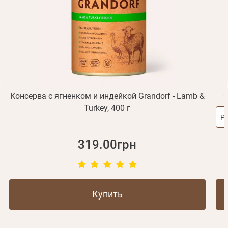
Получать уведомления о новинках,скидках, акциях
ваша учетная запись не подтверждена
Отправить
Не пришло письмо?
Повторить отправку
Регистрация
Отправить
Пароль
Вспомнили пароль?
или с помощью
Консерва с ягненком и индейкой Grandorf - Lamb &
С
Turkey, 400 г
Р
Зарегистрироваться
319.00грн
Купить