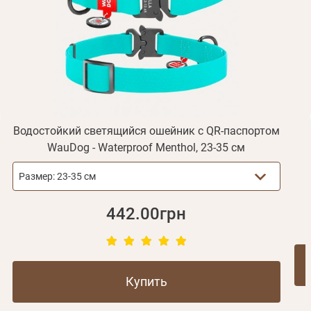
Получать уведомления о новинках,скидках, акциях
ваша учетная запись не подтверждена
Отправить
Не пришло письмо?
Повторить отправку
Регистрация
Отправить
Пароль
Вспомнили пароль?
или с помощью
Водостойкий светящийся ошейник с QR-паспортом
WauDog - Waterproof Menthol, 23-35 см
Зарегистрироваться
Размер:
23-35 см
442.00грн
Купить