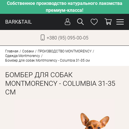
Собственное производство натурального лакомства
премиум-класса!
BARK&TAIL
+380 (95) 095-00-05
УКР
РУС
Главная
Собаки
ПРОИЗВОДСТВО MONTMORENCY
Одежда Montmorency
Бомбер для собак Montmorency - Columbia 31-35 см
УХОД
БОМБЕР ДЛЯ СОБАК
ЗАБОТА
MONTMORENCY - COLUMBIA 31-35
ОТ ЖАРЫ
СМ
НАШЕ ПРОИЗВОДСТВО
НОВИНКИ
АКЦИИ
ДЛЯ КОТОВ