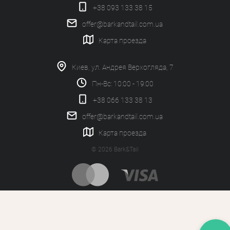
+38 093 133 38 15
offer@barkandtail.com.ua
Карта проезда
Киев, ул. Андрея Верхогляда, 7
Пн-Вс: 10:00 - 19:00
+38 066 133 38 13
offer@barkandtail.com.ua
Карта проезда
© 2026 Bark&Tail