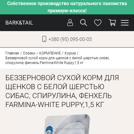
Собственное производство натурального лакомства
премиум-класса!
BARK&TAIL
+380 (95) 095-00-05
УКР
РУС
Главная
Собаки
КОРМЛЕНИЕ
Корма
Беззерновой сухой корм для щенков с белой шерстью сибас,
спирулина, фенхель Farmina-White Puppy,1,5 кг
УХОД
БЕЗЗЕРНОВОЙ СУХОЙ КОРМ ДЛЯ
ЗАБОТА
ЩЕНКОВ С БЕЛОЙ ШЕРСТЬЮ
ОТ ЖАРЫ
СИБАС, СПИРУЛИНА, ФЕНХЕЛЬ
НАШЕ ПРОИЗВОДСТВО
FARMINA-WHITE PUPPY,1,5 КГ
НОВИНКИ
АКЦИИ
ДЛЯ КОТОВ