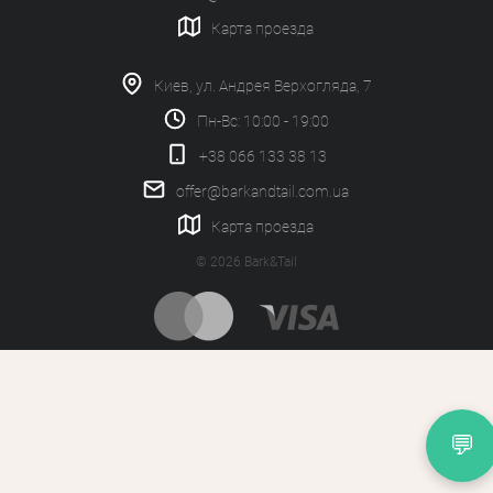
Карта проезда
Киев, ул. Андрея Верхогляда, 7
Пн-Вс: 10:00 - 19:00
+38 066 133 38 13
offer@barkandtail.com.ua
Карта проезда
© 2026 Bark&Tail
💬