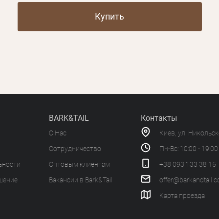
Купить
BARK&TAIL
Контакты
О Нас
Киев, ул. Никольс
Сотрудничество
Пн-Вс: 10:00 - 19:00
ьности
Оптовым клиентам
+38 093 133 38 15
шение
Вакансии в Bark&Tail
offer@barkandtail.
Карта проезда