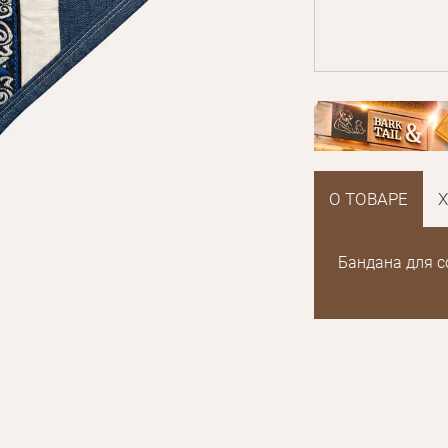
О ТОВАРЕ
Бандана для со
E mail
Пароль
Новый пароль
Забыли пароль?
Эл.
E mail