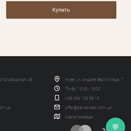
Купить
ко-Слободская, 4В
Киев, ул. Андрея Верхогляда, 7
Пн-Вс: 10:00 - 19:00
+38 066 133 38 13
com.ua
offer@barkandtail.com.ua
Карта проезда
💬