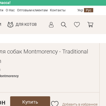
ласса!
ти
О Нас
Оптовым клиентам
Контакты
Укр
Рус
И
ДЛЯ КОТОВ
я собак Montmorency - Traditional
m
0
ontmorency
рн
Купить
Добавить в избранное