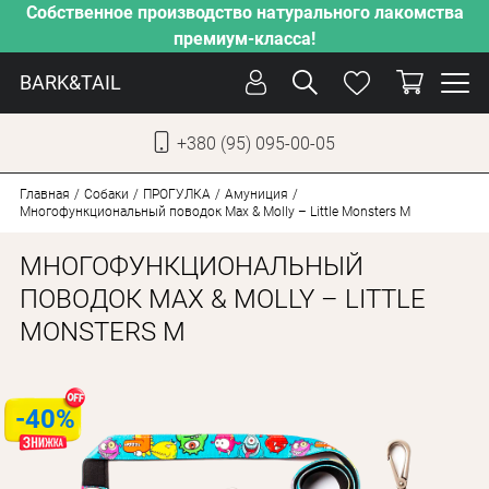
Собственное производство натурального лакомства
премиум-класса!
BARK&TAIL
+380 (95) 095-00-05
УКР
РУС
Главная
Собаки
ПРОГУЛКА
Амуниция
Многофункциональный поводок Max & Molly – Little Monsters M
УХОД
МНОГОФУНКЦИОНАЛЬНЫЙ
ЗАБОТА
ПОВОДОК MAX & MOLLY – LITTLE
MONSTERS M
ОТ ЖАРЫ
НАШЕ ПРОИЗВОДСТВО
НОВИНКИ
-40%
АКЦИИ
ДЛЯ КОТОВ