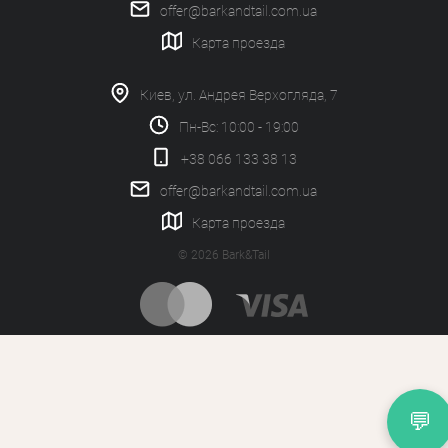
offer@barkandtail.com.ua
Карта проезда
Киев, ул. Андрея Верхогляда, 7
Пн-Вс: 10:00 - 19:00
+38 066 133 38 13
offer@barkandtail.com.ua
Карта проезда
© 2026 Bark&Tail
💬