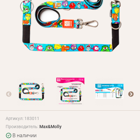
Оплата и доставка
Программа лояльности
О Нас
Оптовым клиентам
Контакты
+380 (95) 095-00-05
Артикул: 183011
Производитель:
Max&Molly
В наличии